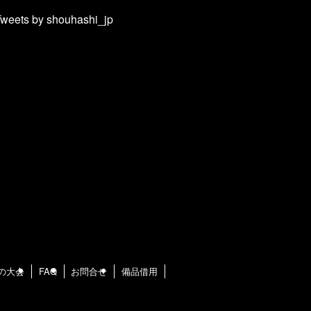
weets by shouhashi_jp
の大会
FAQ
お問合せ
備品借用