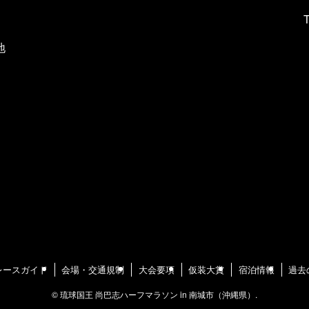
T
地
レースガイド
会場・交通規制
大会要項
仮装大賞
宿泊情報
過去
©
琉球国王 尚巴志ハーフマラソン in 南城市（沖縄県）.